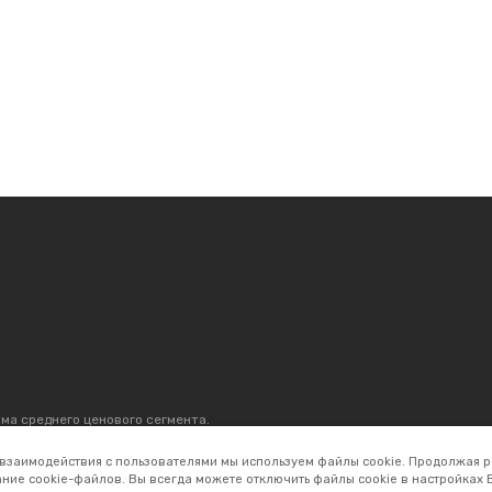
ма среднего ценового сегмента.
р, который продаётся. С 1996 г.
 300 магазинов по всей России.
 взаимодействия с пользователями мы используем файлы cookie. Продолжая р
ние cookie-файлов. Вы всегда можете отключить файлы cookie в настройках