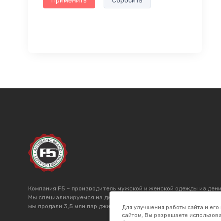
Применить
Сбросить
Компания F5 – производитель мужской и женской одежды из дени
Мы специализируемся на джинсах более 20 лет и производим това
мы продали 3,5 млн пар джинсов. Мы поставляем джинсы оптом в
Для улучшения работы сайта и его
сайтом, Вы разрешаете использова