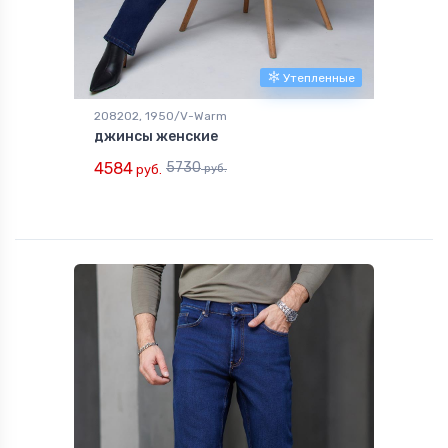
Утепленные
208202, 1950/V-Warm
джинсы женские
4584
5730
руб.
руб.