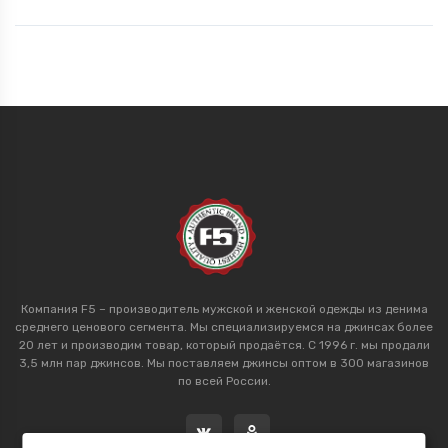
Компания F5 – производитель мужской и женской одежды из денима
среднего ценового сегмента. Мы специализируемся на джинсах более
20 лет и производим товар, который продаётся. С 1996 г. мы продали
3,5 млн пар джинсов. Мы поставляем джинсы оптом в 300 магазинов
по всей России.