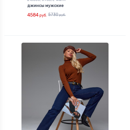
джинсы мужские
4584
5730
руб.
руб.