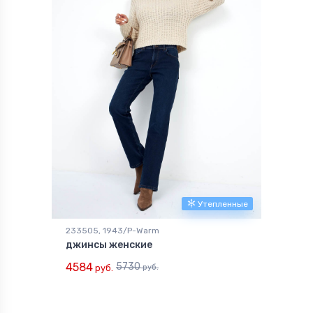
Утепленные
233505, 1943/P-Warm
джинсы женские
4584
5730
руб.
руб.