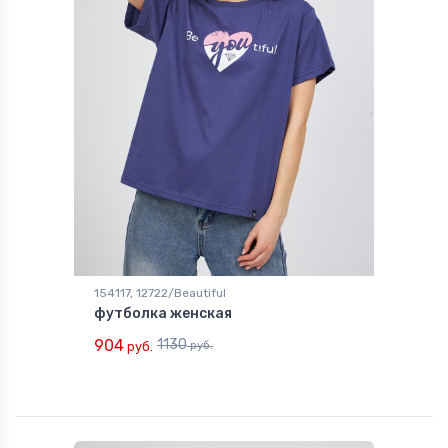
154117, 12722/Beautiful
футболка женская
904
1130
руб.
руб.