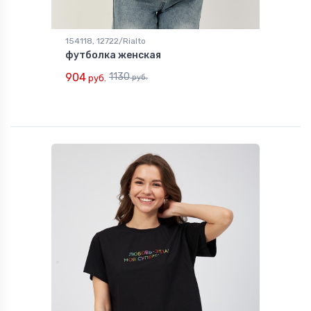
154118, 12722/Rialto
футболка женская
904
1130
руб.
руб.