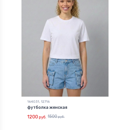
164031, 12716
футболка женская
1200
1500
руб.
руб.