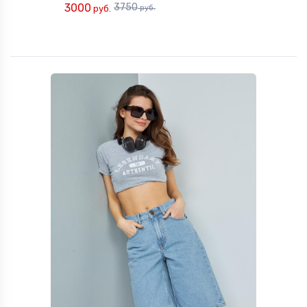
3000
3750
руб.
руб.