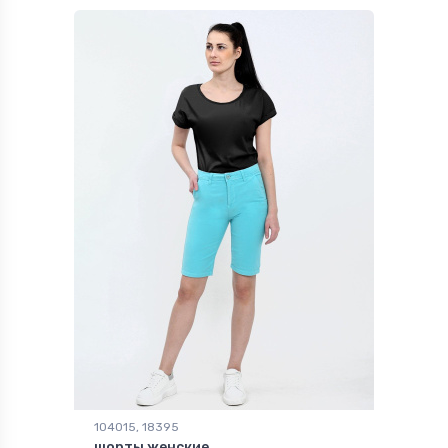
104015, 18395
шорты женские