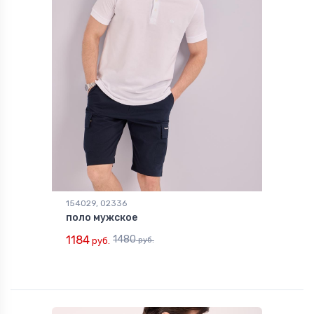
154029, 02336
поло мужское
1184
1480
руб.
руб.