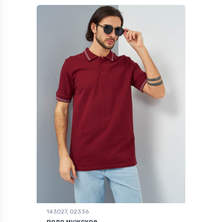
143027, 02336
поло мужское