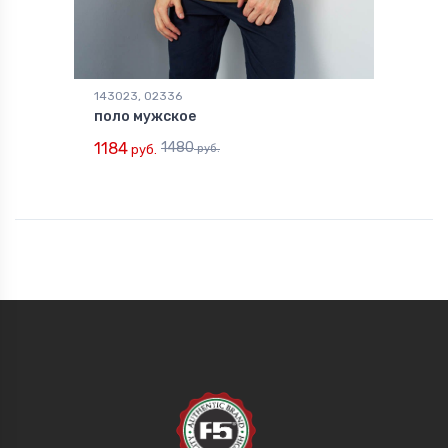
143023, 02336
поло мужское
1184
1480
руб.
руб.