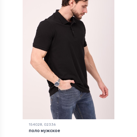
154028, 02336
поло мужское