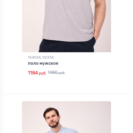
154026, 02336
поло мужское
1184
1480
руб.
руб.