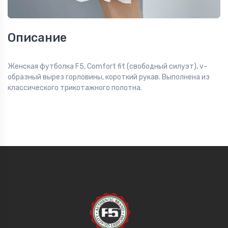
Описание
Женская футболка F5, Comfort fit (свободный силуэт), v-
образный вырез горловины, короткий рукав. Выполнена из
классического трикотажного полотна.