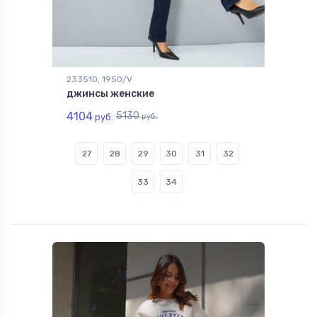
233510, 1950/V
джинсы женские
4104
5130
руб.
руб.
27
28
29
30
31
32
33
34