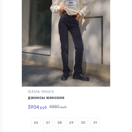
123516, 1950/V
джинсы женские
3904
4880
руб.
руб.
26
27
28
29
30
31