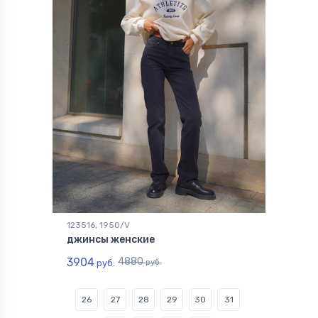
123516, 1950/V
джинсы женские
3904
4880
руб.
руб.
26
27
28
29
30
31