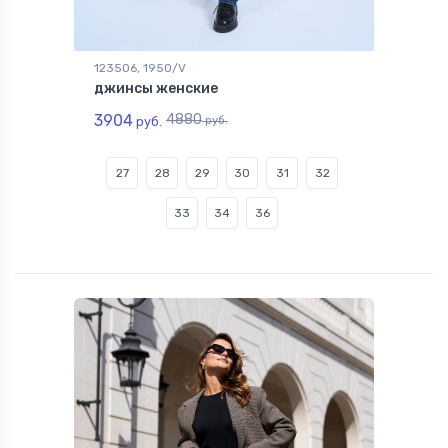
123506, 1950/V
джинсы женские
3904
4880
руб.
руб.
27
28
29
30
31
32
33
34
36