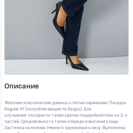
Описание
Женские классические джинсы с пятью карманами. Посадка
Regular fit (полуоблегающие по бедру). Для
улучшения посадки по талии сделан подкройной пояс из 2-х
частей. Средняя высота талии спереди и высокая сзади.
Застежка на молнии. Немного зауженные к низу. Выполнены