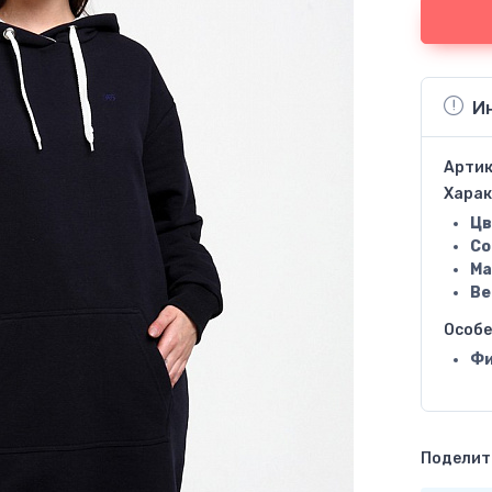
И
Артик
Харак
Цв
Со
Ма
Ве
Особ
Фи
Поделить