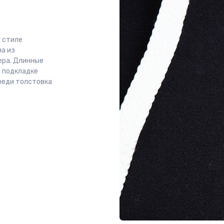
 стиле
на из
ера. Длинные
а подкладке
реди толстовка
.