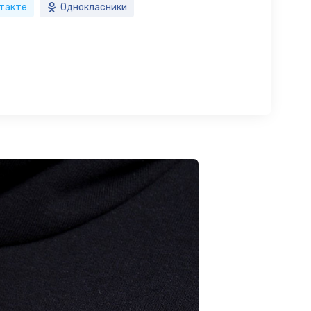
такте
Однокласники