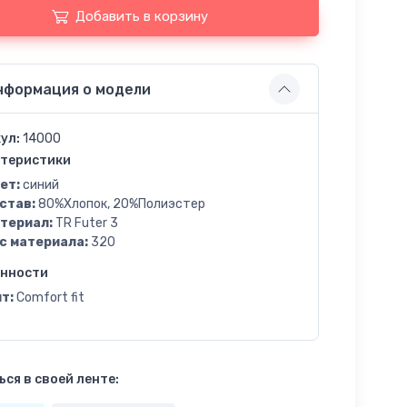
Добавить в корзину
нформация о модели
ул:
14000
теристики
ет:
синий
став:
80%Хлопок, 20%Полиэстер
териал:
TR Futer 3
с материала:
320
енности
т:
Comfort fit
ся в своей ленте: