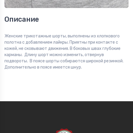
Описание
Женские трикотажные шорты, выполнены из хлопкового
полотна с добавлением лайкры. Приятны при контакте с
кожей, не сковывают движения. В боковых швах глубокие
карманы. Длину шорт можно изменить, отвернув
подвороты. В поясе шорты собираются широкой резинкой.
Дополнительно в поясе имеется шнур.