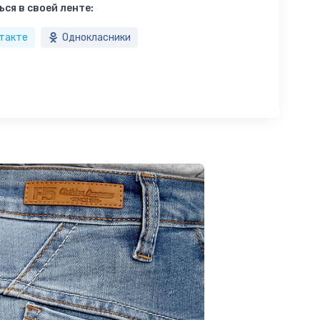
ся в своей ленте:
такте
Однокласники