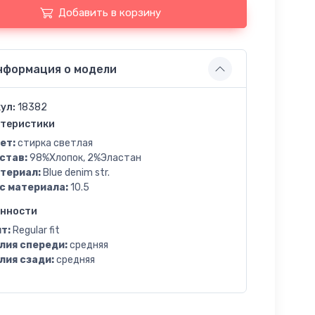
Добавить в корзину
нформация о модели
ул:
18382
теристики
ет:
стирка светлая
став:
98%Хлопок, 2%Эластан
териал:
Blue denim str.
с материала:
10.5
енности
т:
Regular fit
лия спереди:
средняя
лия сзади:
средняя