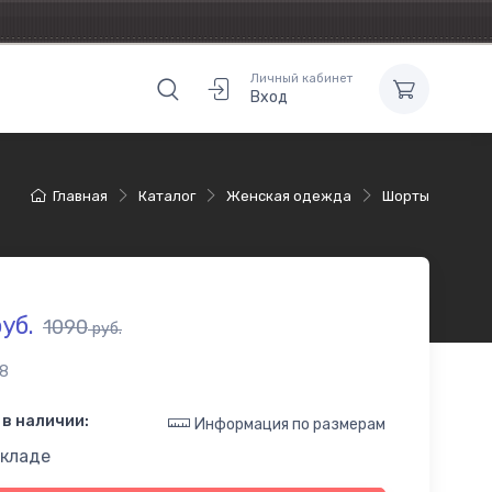
Личный кабинет
Вход
Главная
Каталог
Женская одежда
Шорты
уб.
1090
руб.
8
в наличии:
Информация по размерам
складе