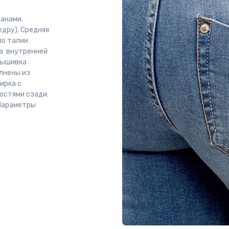
анами.
едру). Средняя
по талии
на внутренней
ышивка .
лнены из
ирка с
остями сзади.
 Параметры