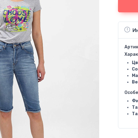
И
Артик
Харак
Цв
Со
Ма
Ве
Особ
Фи
Та
Та