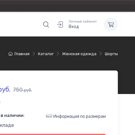
Личный кабинет
Вход
Главная
Каталог
Женская одежда
Шорты
уб.
750
руб.
6
в наличии:
Информация по размерам
складе