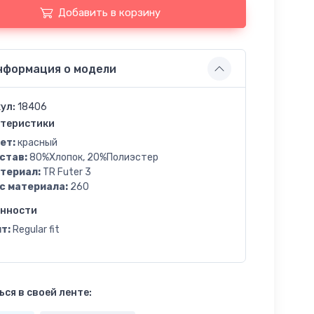
Добавить в корзину
нформация о модели
ул:
18406
теристики
ет:
красный
став:
80%Хлопок, 20%Полиэстер
териал:
TR Futer 3
с материала:
260
енности
т:
Regular fit
ся в своей ленте: