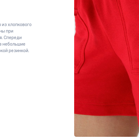
 из хлопкового
ны при
я. Спереди
в небольшие
кой резинкой.