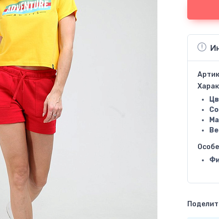
И
Артик
Харак
Цв
Со
Ма
Ве
Особ
Фи
Поделить