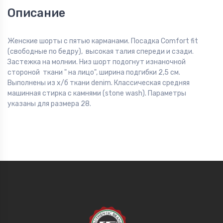
Описание
Женские шорты с пятью карманами. Посадка Comfort fit
(свободные по бедру), высокая талия спереди и сзади.
Застежка на молнии. Низ шорт подогнут изнаночной
стороной ткани " на лицо", ширина подгибки 2,5 см.
Выполнены из x/б ткани denim. Классическая средняя
машинная стирка с камнями (stone wash). Параметры
указаны для размера 28.