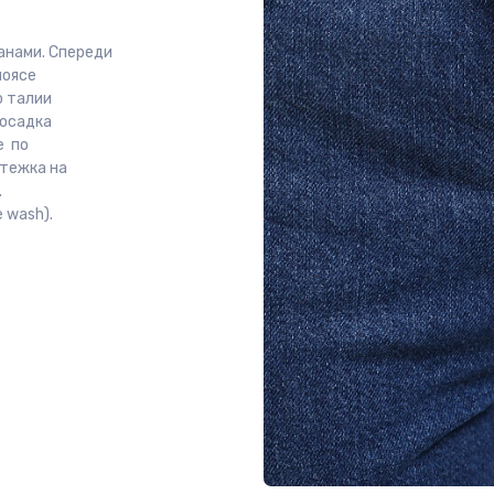
анами. Спереди
поясе
о талии
Посадка
е по
стежка на
.
 wash).