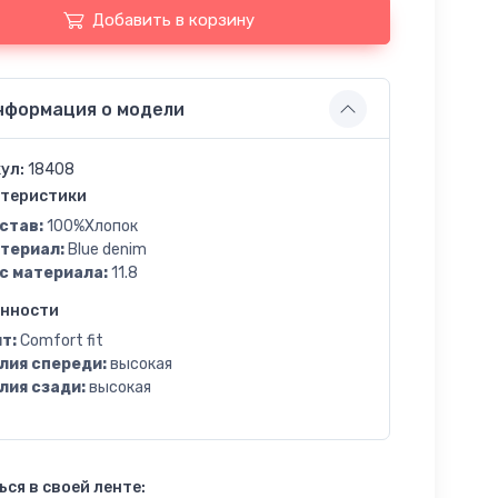
Добавить в корзину
нформация о модели
ул:
18408
теристики
став:
100%Хлопок
териал:
Blue denim
с материала:
11.8
енности
т:
Comfort fit
лия спереди:
высокая
лия сзади:
высокая
ся в своей ленте: