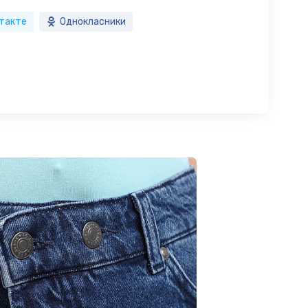
такте
Однокласники