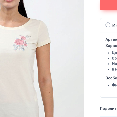
И
Артик
Харак
Цв
Со
Ма
Ве
Особ
Фи
Поделить