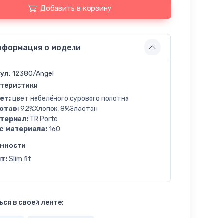
Добавить в корзину
нформация о модели
ул:
12380/Angel
теристики
ет:
цвет небелёного сурового полотна
став:
92%Хлопок, 8%Эластан
териал:
TR Porte
с материала:
160
енности
т:
Slim fit
ся в своей ленте: