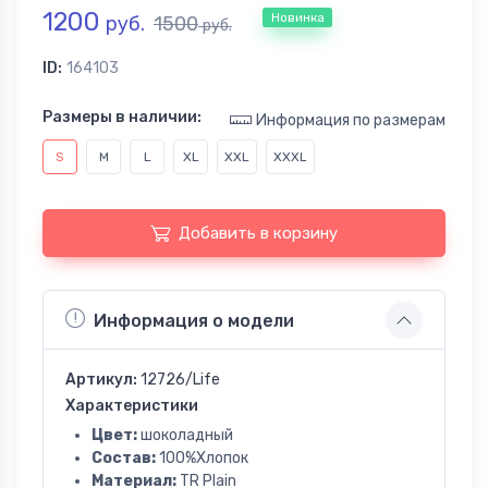
1200
Новинка
руб.
1500
руб.
ID:
164103
Размеры в наличии:
Информация по размерам
S
M
L
XL
XXL
XXXL
Добавить в корзину
Информация о модели
Артикул:
12726/Life
Характеристики
Цвет:
шоколадный
Состав:
100%Хлопок
Материал:
TR Plain