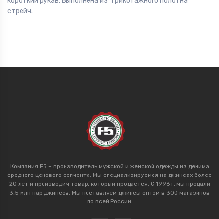
короткий рукав. Выполнена из трикотажного полотна
стрейч.
Компания F5 – производитель мужской и женской одежды из денима
среднего ценового сегмента. Мы специализируемся на джинсах более
20 лет и производим товар, который продаётся. С 1996 г. мы продали
3,5 млн пар джинсов. Мы поставляем джинсы оптом в 300 магазинов
по всей России.