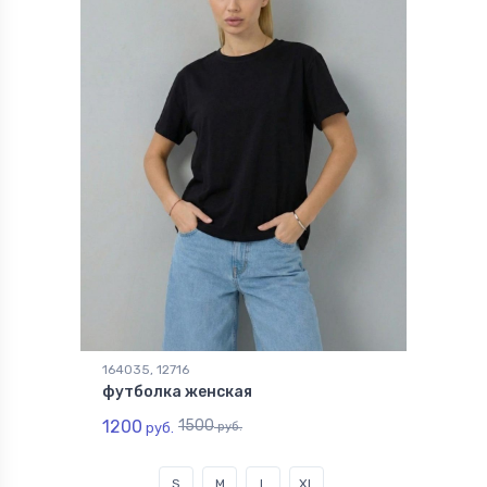
164035, 12716
футболка женская
1200
1500
руб.
руб.
S
M
L
XL