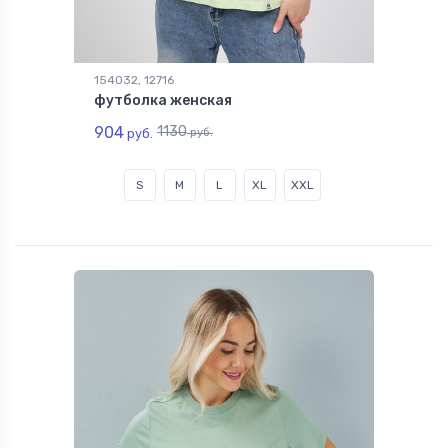
154032, 12716
футболка женская
904
1130
руб.
руб.
S
M
L
XL
XXL