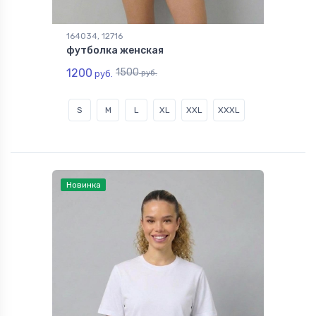
164034, 12716
футболка женская
1200
1500
руб.
руб.
S
M
L
XL
XXL
XXXL
Новинка