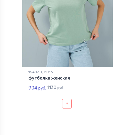
154030, 12716
футболка женская
904
1130
руб.
руб.
M