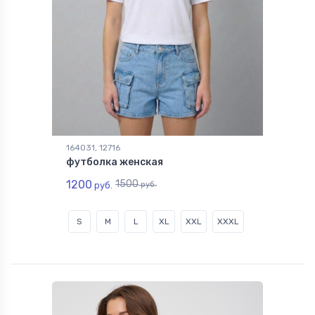
164031, 12716
футболка женская
1200
1500
руб.
руб.
S
M
L
XL
XXL
XXXL