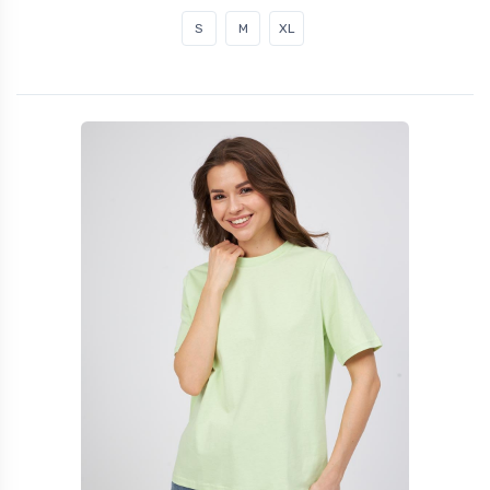
S
M
XL