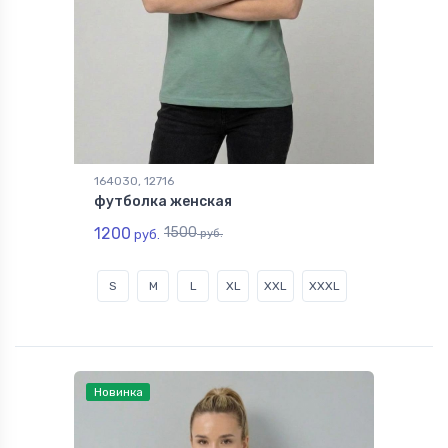
164030, 12716
футболка женская
1200
1500
руб.
руб.
S
M
L
XL
XXL
XXXL
Новинка