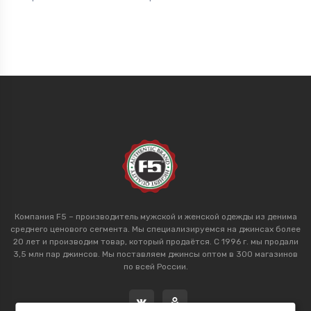
Компания F5 – производитель мужской и женской одежды из денима
среднего ценового сегмента. Мы специализируемся на джинсах более
20 лет и производим товар, который продаётся. С 1996 г. мы продали
3,5 млн пар джинсов. Мы поставляем джинсы оптом в 300 магазинов
по всей России.