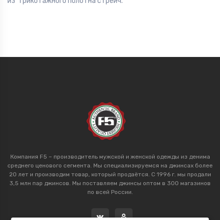
из трикотажного полотна стрейч.
Компания F5 – производитель мужской и женской одежды из денима
среднего ценового сегмента. Мы специализируемся на джинсах более
20 лет и производим товар, который продаётся. С 1996 г. мы продали
3,5 млн пар джинсов. Мы поставляем джинсы оптом в 300 магазинов
по всей России.