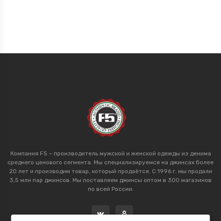
Компания F5 – производитель мужской и женской одежды из денима
среднего ценового сегмента. Мы специализируемся на джинсах более
20 лет и производим товар, который продаётся. С 1996 г. мы продали
3,5 млн пар джинсов. Мы поставляем джинсы оптом в 300 магазинов
по всей России.