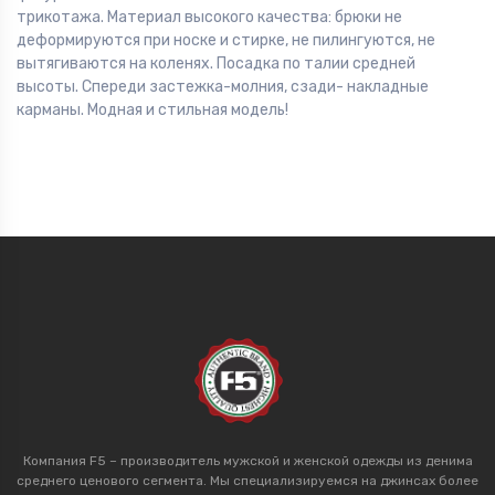
трикотажа. Материал высокого качества: брюки не
деформируются при носке и стирке, не пилингуются, не
вытягиваются на коленях. Посадка по талии средней
высоты. Спереди застежка-молния, сзади- накладные
карманы. Модная и стильная модель!
Компания F5 – производитель мужской и женской одежды из денима
среднего ценового сегмента. Мы специализируемся на джинсах более