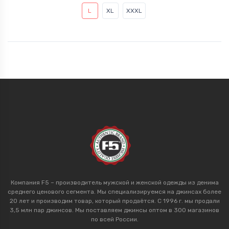
L
XL
XXXL
Компания F5 – производитель мужской и женской одежды из денима
среднего ценового сегмента. Мы специализируемся на джинсах более
20 лет и производим товар, который продаётся. С 1996 г. мы продали
3,5 млн пар джинсов. Мы поставляем джинсы оптом в 300 магазинов
по всей России.