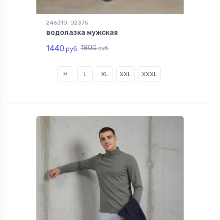
246310, 02375
водолазка мужская
1440
1800
руб.
руб.
M
L
XL
XXL
XXXL