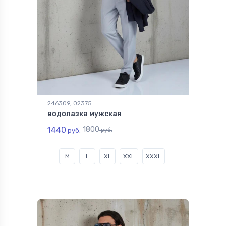
246309, 02375
водолазка мужская
1440
1800
руб.
руб.
M
L
XL
XXL
XXXL