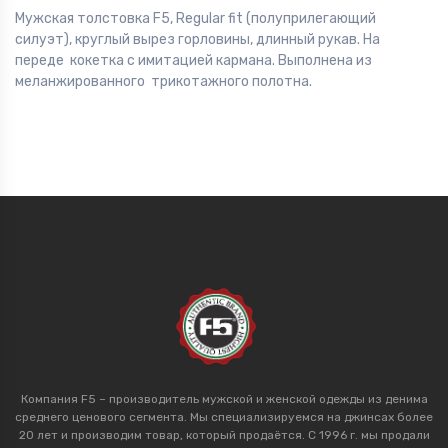
Мужская толстовка F5, Regular fit (полуприлегающий
силуэт), круглый вырез горловины, длинный рукав. На
переде кокетка с имитацией кармана. Выполнена из
меланжированного трикотажного полотна.
Компания F5 – производитель мужской и женской одежды из денима
среднего ценового сегмента. Мы специализируемся на джинсах более
20 лет и производим товар, который продаётся. С 1996 г. мы продали