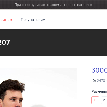
Приветствуем вас в нашем интернет-магазине
чинам
Покупателям
207
300
ID:
24701
Размеры 
L
XL