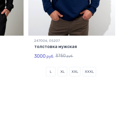
247006, 05207
толстовка мужская
3000
3750
руб.
руб.
L
XL
XXL
XXXL