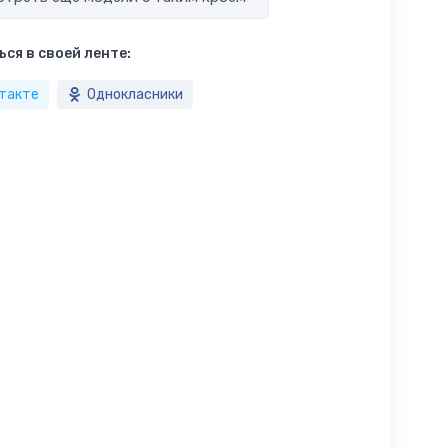
ся в своей ленте:
такте
Однокласники