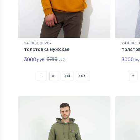
247009, 05207
247008, 
толстовка мужская
толсто
3000
3750
3000
руб.
руб.
ру
L
XL
XXL
XXXL
M