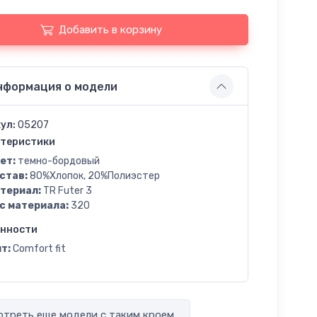
Добавить в корзину
нформация о модели
ул:
05207
теристики
ет:
темно-бордовый
став:
80%Хлопок, 20%Полиэстер
териал:
TR Futer 3
с материала:
320
енности
т:
Comfort fit
треть еще модели с таким кроем