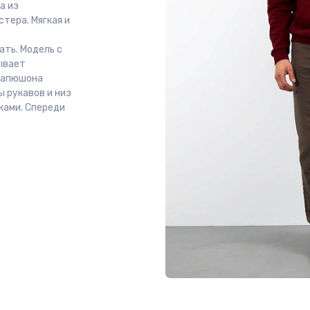
а из
тера. Мягкая и
ть. Модель с
ывает
 капюшона
 рукавов и низ
ками. Спереди