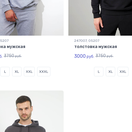
05207
247007, 05207
вка мужская
толстовка мужская
3750
3000
3750
б.
руб.
руб.
руб.
L
XL
XXL
XXXL
L
XL
XXL