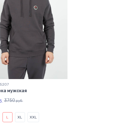
05207
вка мужская
3750
б.
руб.
L
XL
XXL