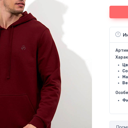
И
Артик
Харак
Цв
Со
Ма
Ве
Особ
Фи
Посмо