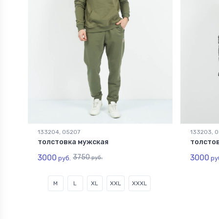
133204, 05207
133203, 
толстовка мужская
толсто
3000
3750
3000
руб.
руб.
ру
M
L
XL
XXL
XXXL