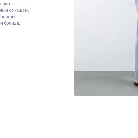
мфорт.
товки оснащены
Спереди
м бренда.