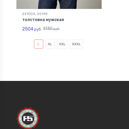
247004, 05198
толстовка мужская
2504
3130
руб.
руб.
L
XL
XXL
XXXL