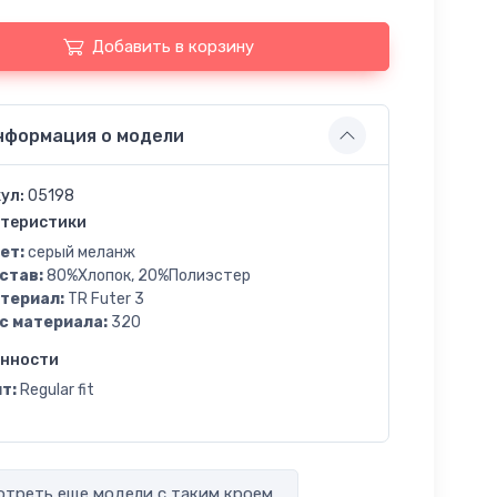
Добавить в корзину
нформация о модели
ул:
05198
теристики
ет:
серый меланж
став:
80%Хлопок, 20%Полиэстер
териал:
TR Futer 3
с материала:
320
енности
т:
Regular fit
треть еще модели с таким кроем