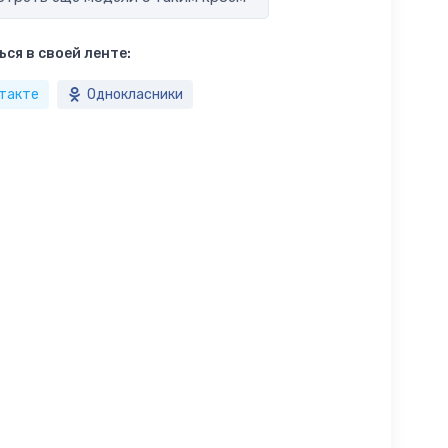
ся в своей ленте:
такте
Однокласники