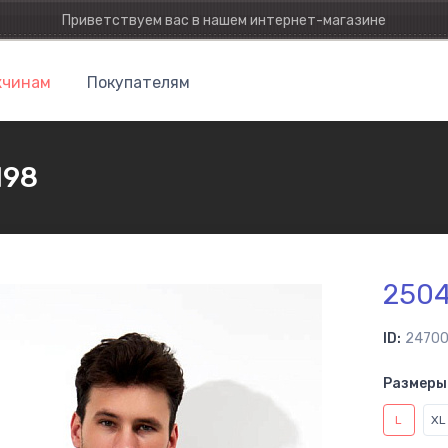
Приветствуем вас в нашем интернет-магазине
чинам
Покупателям
198
250
ID:
2470
Размеры 
L
XL