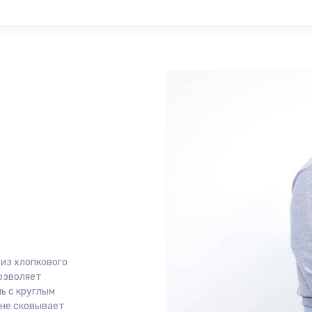
из хлопкового
озволяет
ь с круглым
 не сковывает