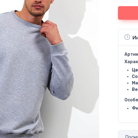
И
Артик
Харак
Цв
Со
Ма
Ве
Особ
Фи
Посмо