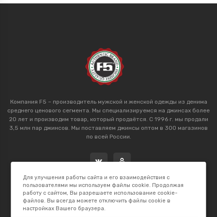
Компания F5 – производитель мужской и женской одежды из денима
среднего ценового сегмента. Мы специализируемся на джинсах более
20 лет и производим товар, который продаётся. С 1996 г. мы продали
3,5 млн пар джинсов. Мы поставляем джинсы оптом в 300 магазинов
по всей России.
Для улучшения работы сайта и его взаимодействия с
пользователями мы используем файлы cookie. Продолжая
работу с сайтом, Вы разрешаете использование cookie-
файлов. Вы всегда можете отключить файлы cookie в
настройках Вашего браузера.
2026 © F5 Studio. Сделано в
K.B.Net Studio