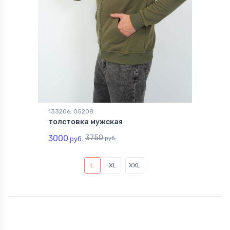
133206, 05208
толстовка мужская
3000
3750
руб.
руб.
L
XL
XXL