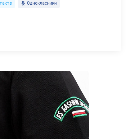
такте
Однокласники