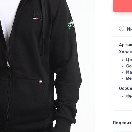
И
Артик
Харак
Цв
Со
Ма
Ве
Особ
Фи
Поделить