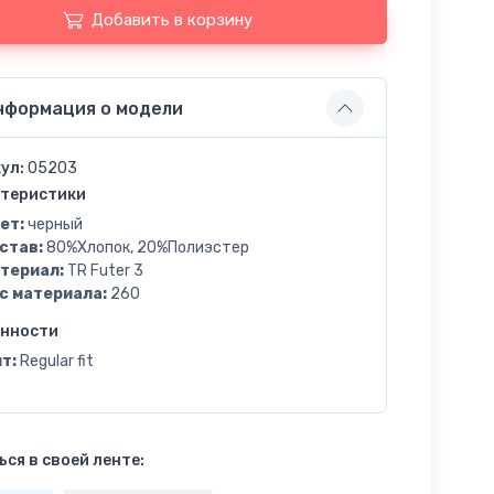
Добавить в корзину
нформация о модели
ул:
05203
теристики
ет:
черный
став:
80%Хлопок, 20%Полиэстер
териал:
TR Futer 3
с материала:
260
енности
т:
Regular fit
ся в своей ленте: