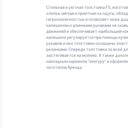
Стильная и уютная толстовка F5, изготов
хлопка, мягкая и приятная на ощупь, обл
гигроскопичностью и позволяет коже дыш
капюшоном и длинными рукавами не сков
движений и обеспечивает наибольший ко
капюшона регулируется при помощи кули
рукавов и низ толстовки оснащены элас
резинками. Спереди толстовка по всей д
застегивается на молнию. А также допол
накладным карманом "кенгуру" и оформле
логотипом бренда.