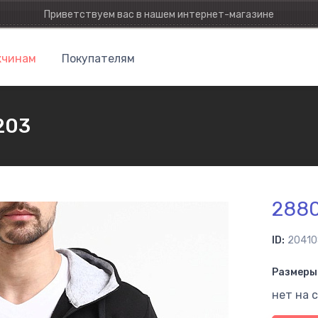
Приветствуем вас в нашем интернет-магазине
чинам
Покупателям
203
288
ID:
20410
Размеры 
нет на 