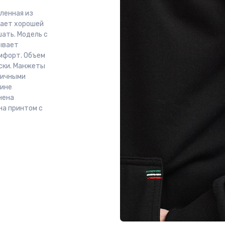
ленная из
адает хорошей
ать. Модель с
ывает
мфорт. Объем
ски. Манжеты
тичными
лине
нена
на принтом с