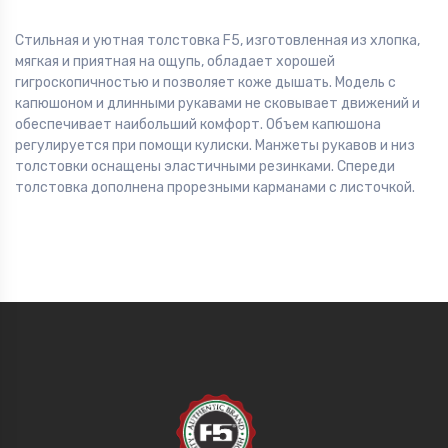
Стильная и уютная толстовка F5, изготовленная из хлопка,
мягкая и приятная на ощупь, обладает хорошей
гигроскопичностью и позволяет коже дышать. Модель с
капюшоном и длинными рукавами не сковывает движений и
обеспечивает наибольший комфорт. Объем капюшона
регулируется при помощи кулиски. Манжеты рукавов и низ
толстовки оснащены эластичными резинками. Спереди
толстовка дополнена прорезными карманами с листочкой.