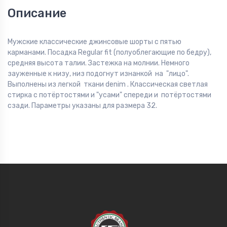
Описание
Мужские классические джинсовые шорты с пятью
карманами. Посадка Regular fit (полуоблегающие по бедру),
средняя высота талии. Застежка на молнии. Немного
зауженные к низу, низ подогнут изнанкой на "лицо".
Выполнены из легкой ткани denim . Классическая светлая
стирка с потёртостями и "усами" спереди и потёртостями
сзади. Параметры указаны для размера 32.