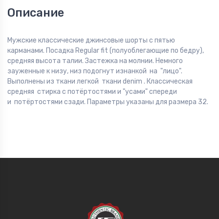
Описание
Мужские классические джинсовые шорты с пятью
карманами. Посадка Regular fit (полуоблегающие по бедру),
средняя высота талии. Застежка на молнии. Немного
зауженные к низу, низ подогнут изнанкой на "лицо".
Выполнены из ткани легкой ткани denim . Классическая
средняя стирка с потёртостями и "усами" спереди
и потёртостями сзади. Параметры указаны для размера 32.