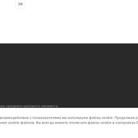
38
ма среднего ценового сегмента.
р, который продаётся. С 1996 г.
 300 магазинов по всей России.
 взаимодействия с пользователями мы используем файлы cookie. Продолжая р
ние cookie-файлов. Вы всегда можете отключить файлы cookie в настройках