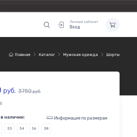
Личный кабинет
Вход
Главная
Каталог
Мужская одежда
Шорты
0
руб.
3750
руб.
6
в наличии:
Информация по размерам
33
34
36
38