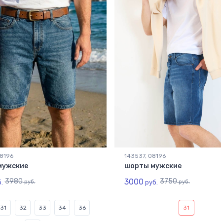
08196
143537, 08196
мужские
шорты мужские
3980
3000
3750
.
руб.
руб.
руб.
31
32
33
34
36
31