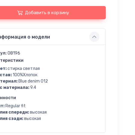
Добавить в корзину
нформация о модели
ул:
08196
теристики
ет:
стирка светлая
став:
100%Хлопок
териал:
Blue denim 012
с материала:
9.4
енности
т:
Regular fit
лия спереди:
высокая
лия сзади:
высокая