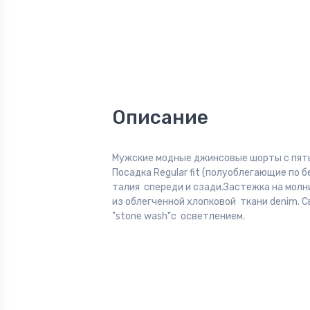
Описание
Мужские модные джинсовые шорты с пят
Посадка Regular fit (полуоблегающие по б
талия спереди и сзади.Застежка на молн
из облегченной хлопковой ткани denim. 
"stone wash"с осветлением.