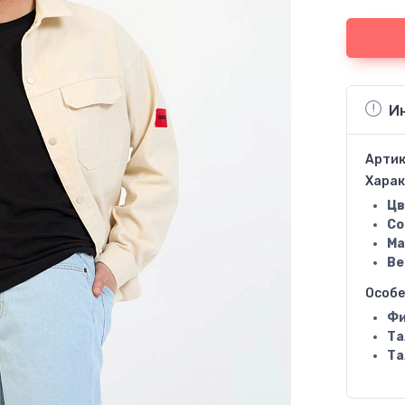
И
Артик
Харак
Цв
Со
Ма
Ве
Особ
Фи
Та
Та