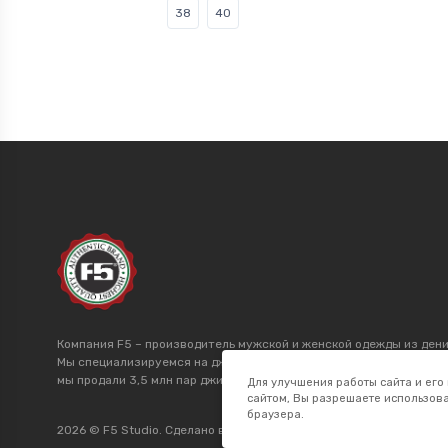
38
40
Компания F5 – производитель мужской и женской одежды из дени
Мы специализируемся на джинсах более 20 лет и производим това
мы продали 3,5 млн пар джинсов. Мы поставляем джинсы оптом в
Для улучшения работы сайта и его
сайтом, Вы разрешаете использова
браузера.
2026 © F5 Studio. Сделано в
K.B.Net Studio