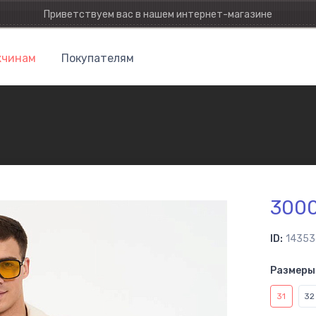
Приветствуем вас в нашем интернет-магазине
чинам
Покупателям
300
ID:
14353
Размеры 
31
32