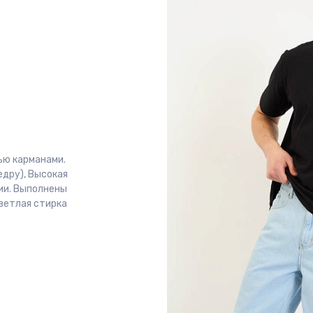
ью карманами.
едру), Высокая
ии. Выполнены
Светлая стирка