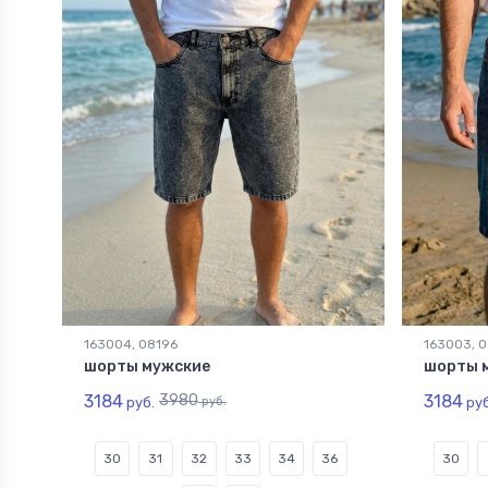
163004, 08196
163003, 
шорты мужские
шорты 
3184
3980
3184
руб.
руб.
руб
30
31
32
33
34
36
30