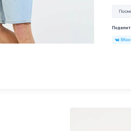
Посмо
Поделить
ВКон