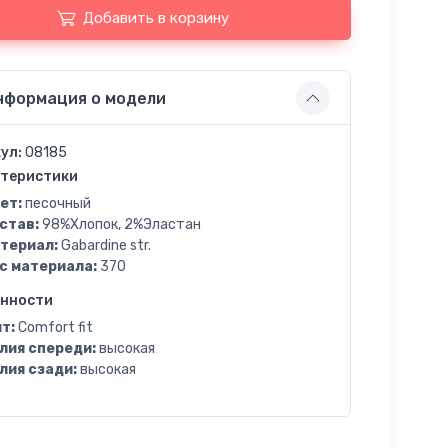
Добавить в корзину
нформация о модели
ул:
08185
теристики
ет:
песочный
став:
98%Хлопок, 2%Эластан
териал:
Gabardine str.
с материала:
370
енности
т:
Comfort fit
лия спереди:
высокая
лия сзади:
высокая