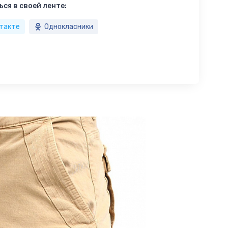
ся в своей ленте:
такте
Однокласники