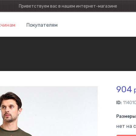
Приветствуем вас в нашем интернет-магазине
чинам
Покупателям
904
р
ID:
11401
Размеры 
нет на 