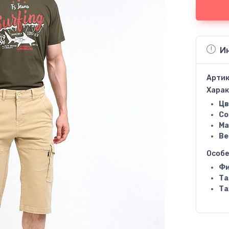
И
Артик
Харак
Цв
Со
Ма
Ве
Особ
Фи
Та
Та