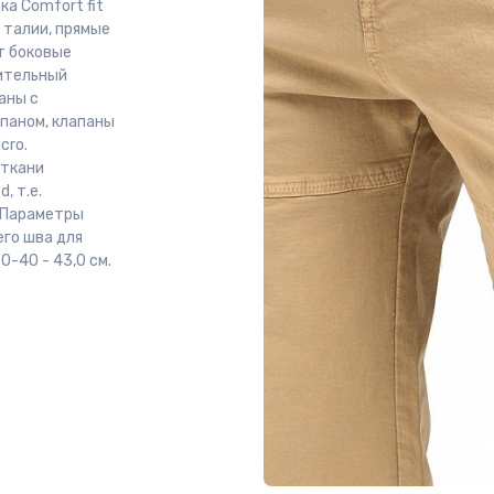
а Comfort fit
 талии, прямые
т боковые
нительный
аны с
апаном, клапаны
cro.
 ткани
, т.е.
. Параметры
его шва для
0-40 - 43,0 см.