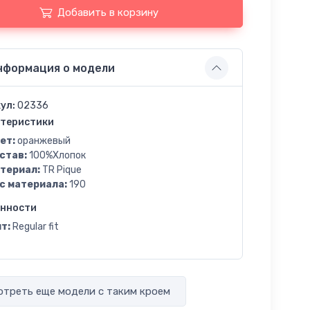
Добавить в корзину
нформация о модели
ул:
02336
теристики
ет:
оранжевый
став:
100%Хлопок
териал:
TR Pique
с материала:
190
енности
т:
Regular fit
треть еще модели с таким кроем