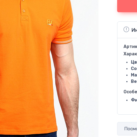
И
Артик
Харак
Цв
Со
Ма
Ве
Особ
Фи
Посмо