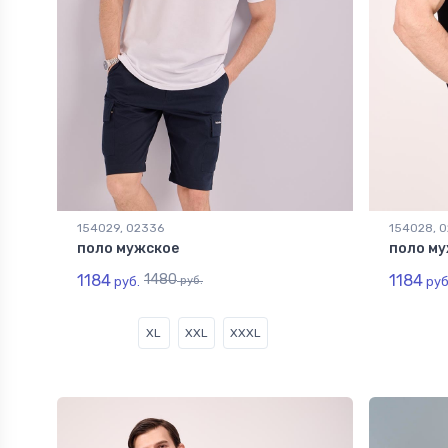
154029, 02336
154028, 
поло мужское
поло му
1184
1480
1184
руб.
руб.
руб
XL
XXL
XXXL