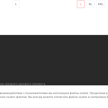
L
L
XL
XXL
ма среднего ценового сегмента.
р, который продаётся. С 1996 г.
 300 магазинов по всей России.
 взаимодействия с пользователями мы используем файлы cookie. Продолжая р
ние cookie-файлов. Вы всегда можете отключить файлы cookie в настройках