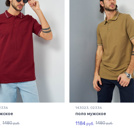
2336
143023, 02336
жское
поло мужское
1480
1184
1480
.
руб.
руб.
руб.