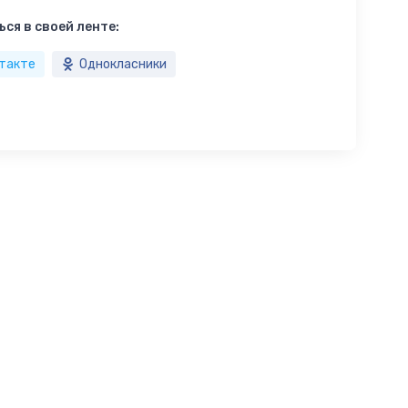
ся в своей ленте:
такте
Однокласники