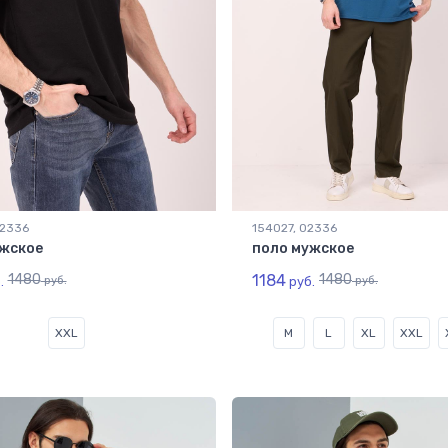
02336
154027, 02336
жское
поло мужское
1480
1184
1480
.
руб.
руб.
руб.
XXL
M
L
XL
XXL