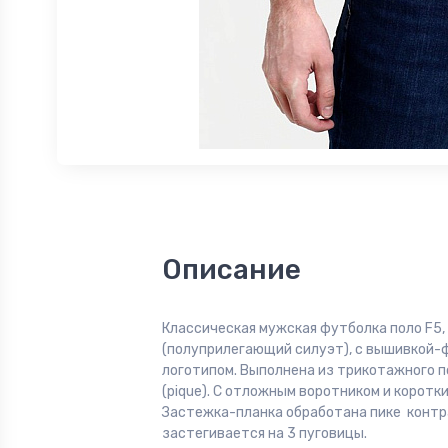
Описание
Классическая мужская футболка поло F5, R
(полуприлегающий силуэт), с вышивкой
логотипом. Выполнена из трикотажного п
(pique). С отложным воротником и коротк
Застежка-планка обработана пике контр
застегивается на 3 пуговицы.