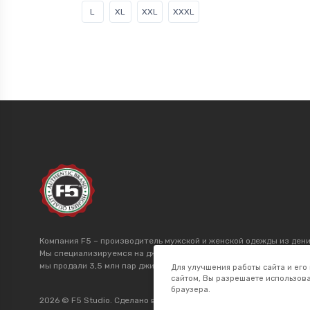
L
XL
XXL
XXXL
Компания F5 – производитель мужской и женской одежды из дени
Мы специализируемся на джинсах более 20 лет и производим това
мы продали 3,5 млн пар джинсов. Мы поставляем джинсы оптом в
Для улучшения работы сайта и его
сайтом, Вы разрешаете использова
браузера.
2026 © F5 Studio. Сделано в
K.B.Net Studio