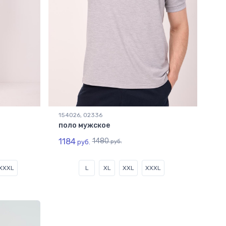
154026, 02336
поло мужское
1184
1480
руб.
руб.
XXXL
L
XL
XXL
XXXL