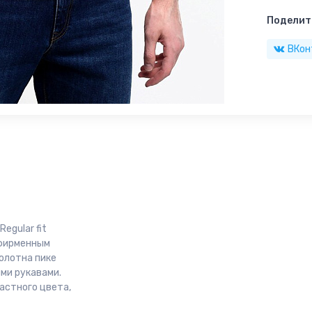
Поделить
ВКон
egular fit
-фирменным
олотна пике
ими рукавами.
астного цвета,