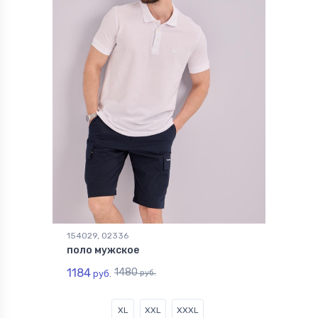
154029, 02336
поло мужское
1184
1480
руб.
руб.
XL
XXL
XXXL