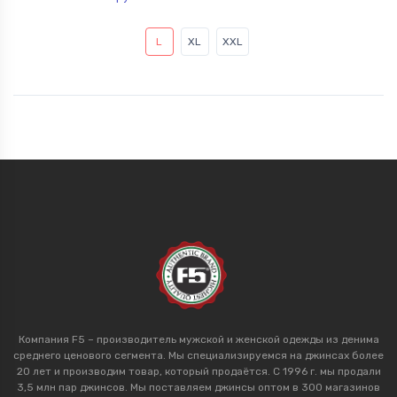
L
XL
XXL
Компания F5 – производитель мужской и женской одежды из денима
среднего ценового сегмента. Мы специализируемся на джинсах более
20 лет и производим товар, который продаётся. С 1996 г. мы продали
3,5 млн пар джинсов. Мы поставляем джинсы оптом в 300 магазинов