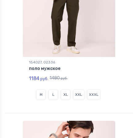
154027, 02336
поло мужское
1184
1480
руб.
руб.
M
L
XL
XXL
XXXL