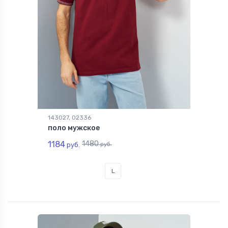
143027, 02336
поло мужское
1184
1480
руб.
руб.
L