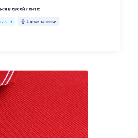
ся в своей ленте:
такте
Однокласники