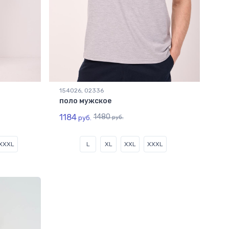
154026, 02336
поло мужское
1184
1480
руб.
руб.
XXXL
L
XL
XXL
XXXL