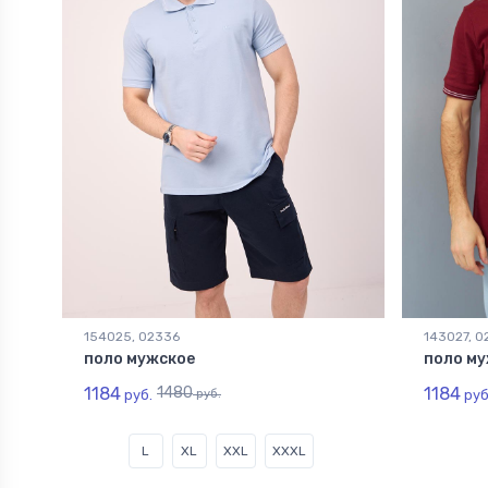
154025, 02336
143027, 0
поло мужское
поло му
1184
1480
1184
руб.
руб.
руб
L
XL
XXL
XXXL