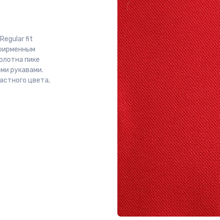
egular fit
-фирменным
олотна пике
ими рукавами.
астного цвета,