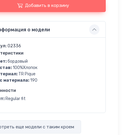
Добавить в корзину
нформация о модели
ул:
02336
теристики
ет:
бордовый
став:
100%Хлопок
териал:
TR Pique
с материала:
190
енности
т:
Regular fit
треть еще модели с таким кроем