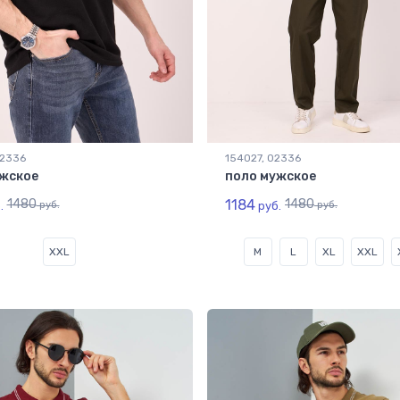
02336
154027, 02336
жское
поло мужское
1480
1184
1480
.
руб.
руб.
руб.
XXL
M
L
XL
XXL