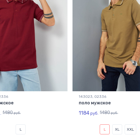
2336
143023, 02336
жское
поло мужское
1480
1184
1480
.
руб.
руб.
руб.
L
L
XL
XXL