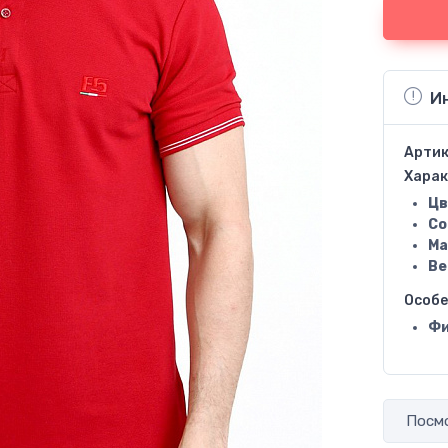
И
Артик
Харак
Цв
Со
Ма
Ве
Особ
Фи
Посмо