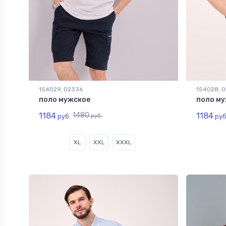
154029, 02336
154028, 
поло мужское
поло му
1184
1480
1184
руб.
руб.
руб
XL
XXL
XXXL