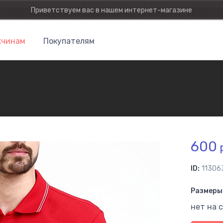
Приветствуем вас в нашем интернет-магазине
чинам
Покупателям
600
р
ID:
11306
Размеры 
нет на 