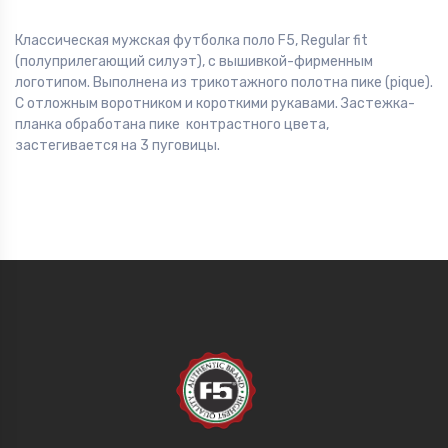
Классическая мужская футболка поло F5, Regular fit
(полуприлегающий силуэт), с вышивкой-фирменным
логотипом. Выполнена из трикотажного полотна пике (pique).
С отложным воротником и короткими рукавами. Застежка-
планка обработана пике контрастного цвета,
застегивается на 3 пуговицы.