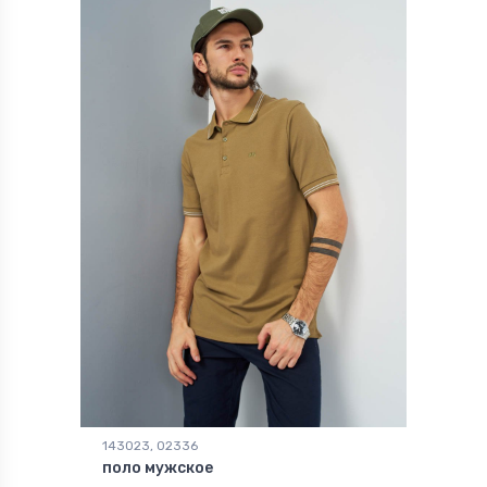
143023, 02336
поло мужское