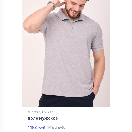
154026, 02336
поло мужское
1184
1480
руб.
руб.