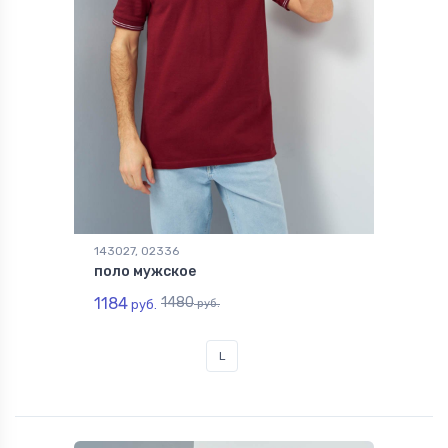
143027, 02336
поло мужское
1184
1480
руб.
руб.
L