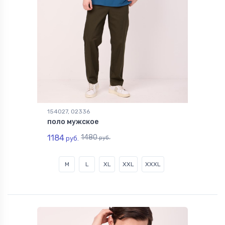
154027, 02336
поло мужское
1184
1480
руб.
руб.
M
L
XL
XXL
XXXL