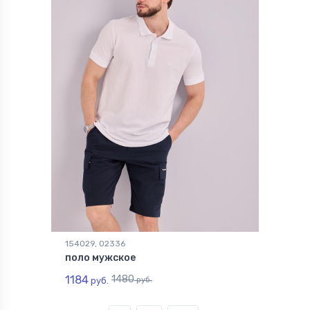
154029, 02336
поло мужское
1184
1480
руб.
руб.