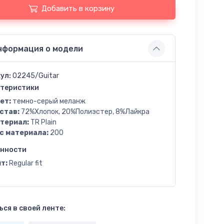
Добавить в корзину
нформация о модели
ул:
02245/Guitar
теристики
ет:
темно-серый меланж
став:
72%Хлопок, 20%Полиэстер, 8%Лайкра
териал:
TR Plain
с материала:
200
енности
т:
Regular fit
ся в своей ленте: