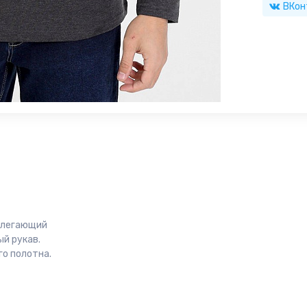
ВКон
рилегающий
ый рукав.
о полотна.