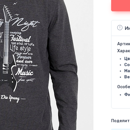
И
Артик
Харак
Цв
Со
Ма
Ве
Особ
Фи
Поделить