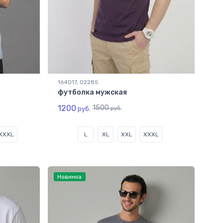
164017, 02285
футболка мужская
1200
1500
руб.
руб.
XXXL
L
XL
XXL
XXXL
Новинка