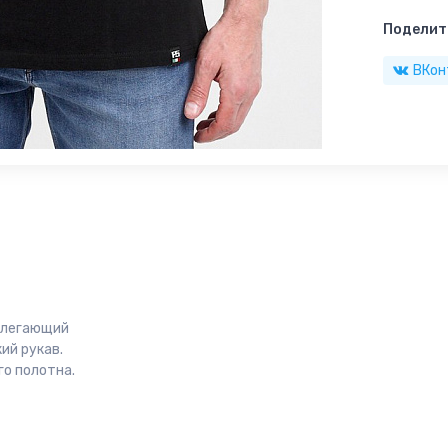
Поделить
ВКон
рилегающий
ий рукав.
о полотна.