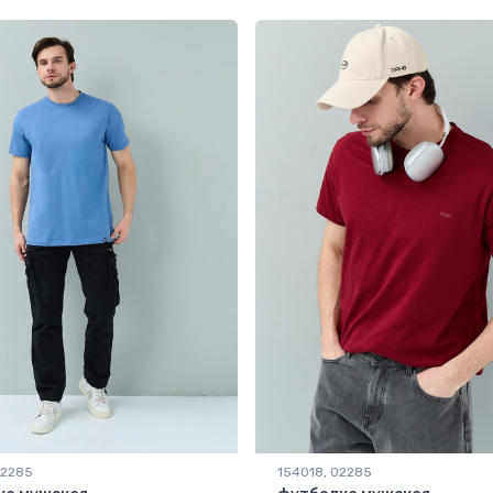
02285
154018, 02285