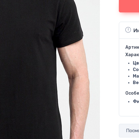
И
Артик
Харак
Цв
Со
Ма
Ве
Особ
Фи
Посмо