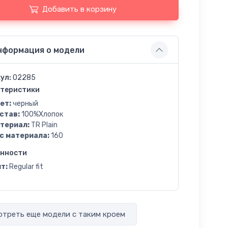
Добавить в корзину
нформация о модели
ул:
02285
теристики
ет:
черный
став:
100%Хлопок
териал:
TR Plain
с материала:
160
енности
т:
Regular fit
треть еще модели с таким кроем