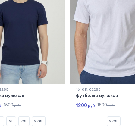
02285
164011, 02285
ка мужская
футболка мужская
1500
1200
1500
.
руб.
руб.
руб.
L
XL
XXL
XXXL
XXXL