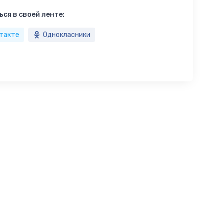
ся в своей ленте:
такте
Однокласники