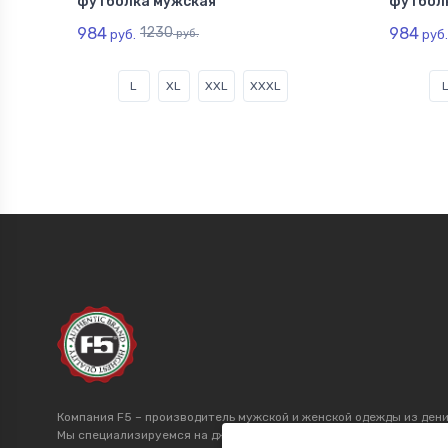
футболка мужская
футбол
984
1230
984
руб.
руб.
руб.
L
XL
XXL
XXXL
Компания F5 – производитель мужской и женской одежды из дени
Мы специализируемся на джинсах более 20 лет и производим това