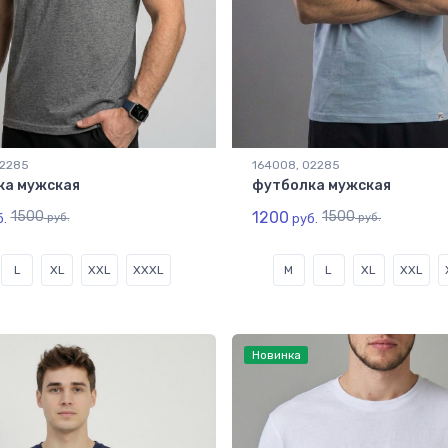
02285
164008, 02285
ка мужская
футболка мужская
1500
1200
1500
.
руб.
руб.
руб.
L
XL
XXL
XXXL
M
L
XL
XXL
Новинка