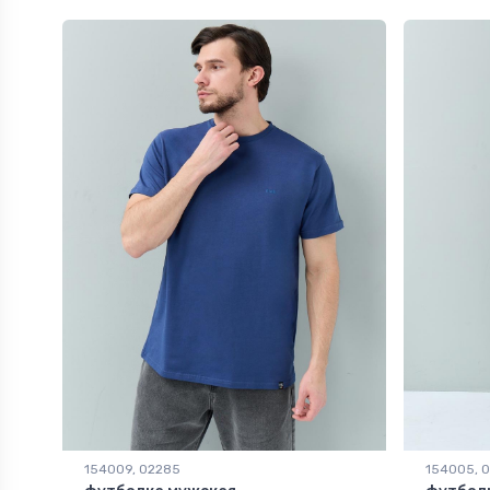
154009, 02285
154005, 