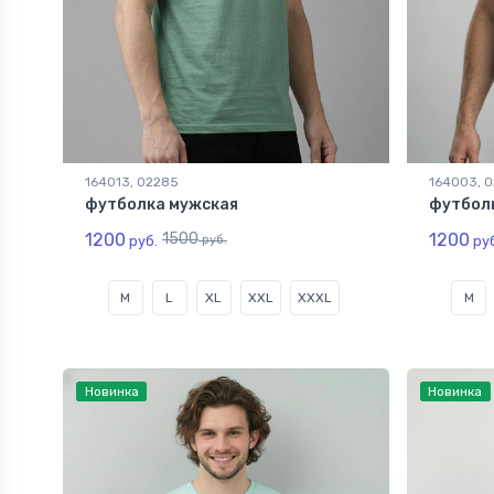
164013, 02285
164003, 
футболка мужская
футбол
1200
1500
1200
руб.
руб.
руб
M
L
XL
XXL
XXXL
M
Новинка
Новинка