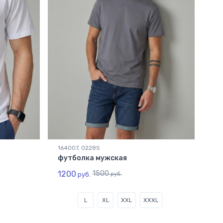
164007, 02285
футболка мужская
1200
1500
руб.
руб.
L
XL
XXL
XXXL