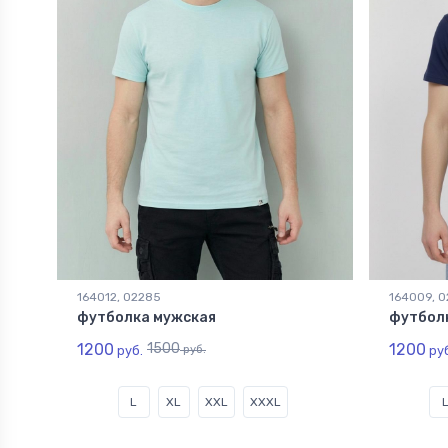
164012, 02285
164009, 
футболка мужская
футбол
1200
1500
1200
руб.
руб.
руб
L
XL
XXL
XXXL