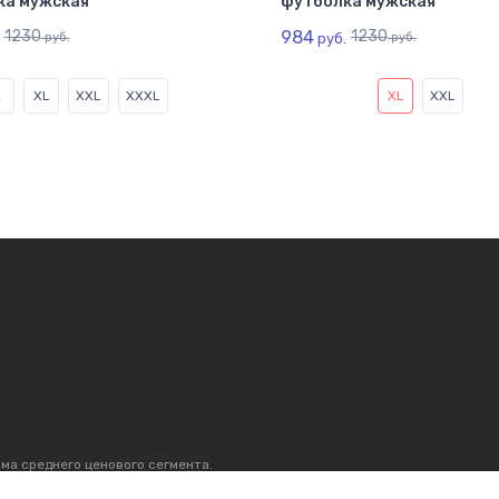
ка мужская
футболка мужская
1230
984
1230
руб.
руб.
руб.
L
XL
XXL
XXXL
XL
XXL
ма среднего ценового сегмента.
р, который продаётся. С 1996 г.