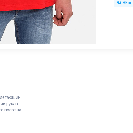
ВКон
рилегающий
ий рукав.
о полотна.