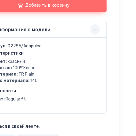
Добавить в корзину
нформация о модели
ул:
02285/Acapulco
теристики
ет:
красный
став:
100%Хлопок
териал:
TR Plain
с материала:
140
енности
т:
Regular fit
ся в своей ленте: