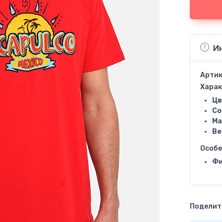
И
Артик
Харак
Цв
Со
Ма
Ве
Особ
Фи
Поделить