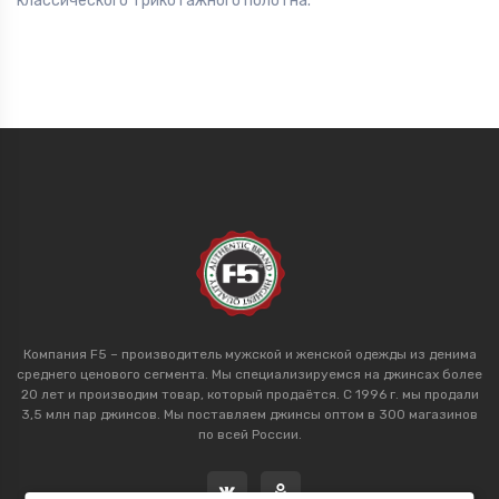
классического трикотажного полотна.
Компания F5 – производитель мужской и женской одежды из денима
среднего ценового сегмента. Мы специализируемся на джинсах более
20 лет и производим товар, который продаётся. С 1996 г. мы продали
3,5 млн пар джинсов. Мы поставляем джинсы оптом в 300 магазинов
по всей России.