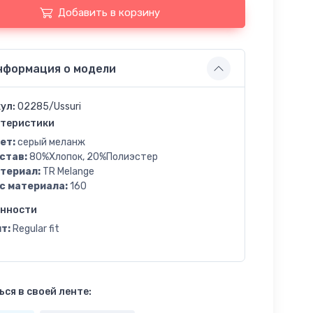
Добавить в корзину
нформация о модели
ул:
02285/Ussuri
теристики
ет:
серый меланж
став:
80%Хлопок, 20%Полиэстер
териал:
TR Melange
с материала:
160
енности
т:
Regular fit
ся в своей ленте: