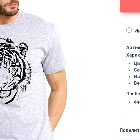
И
Артик
Харак
Цв
Со
Ма
Ве
Особ
Фи
Поделить