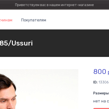
Приветствуем вас в нашем интернет-магазине
чинам
Покупателям
85/Ussuri
800
ID:
13306
Размеры 
нет на 