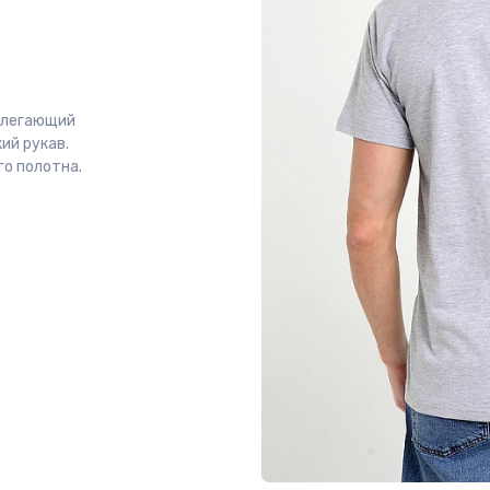
рилегающий
ий рукав.
о полотна.