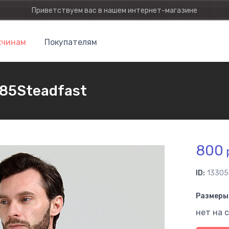
Приветствуем вас в нашем интернет-магазине
чинам
Покупателям
85Steadfast
800
ID:
13305
Размеры 
нет на 