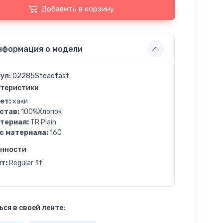
Добавить в корзину
нформация о модели
ул:
02285Steadfast
теристики
ет:
хаки
став:
100%Хлопок
териал:
TR Plain
с материала:
160
енности
т:
Regular fit
ся в своей ленте: