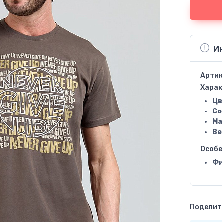
И
Артик
Харак
Цв
Со
Ма
Ве
Особ
Фи
Поделить