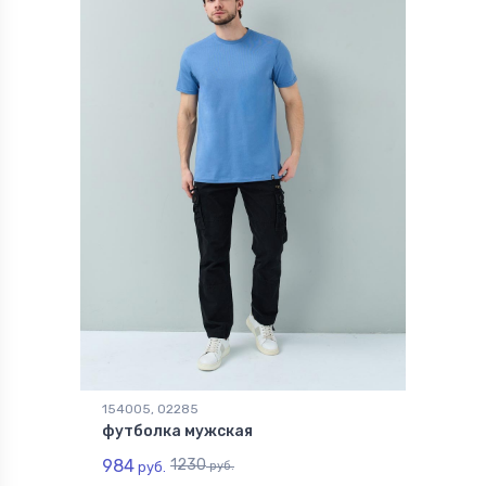
154005, 02285
футболка мужская
984
1230
руб.
руб.