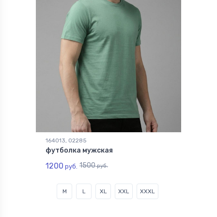
164013, 02285
футболка мужская
1200
1500
руб.
руб.
M
L
XL
XXL
XXXL