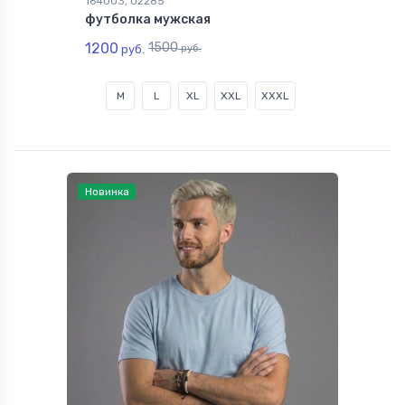
164003, 02285
футболка мужская
1200
1500
руб.
руб.
M
L
XL
XXL
XXXL
Новинка