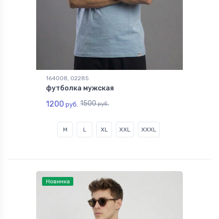
164008, 02285
футболка мужская
1200
1500
руб.
руб.
M
L
XL
XXL
XXXL
Новинка