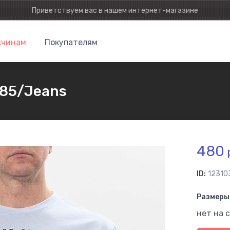
Приветствуем вас в нашем интернет-магазине
чинам
Покупателям
285/Jeans
480
ID:
12310
Размеры 
нет на 