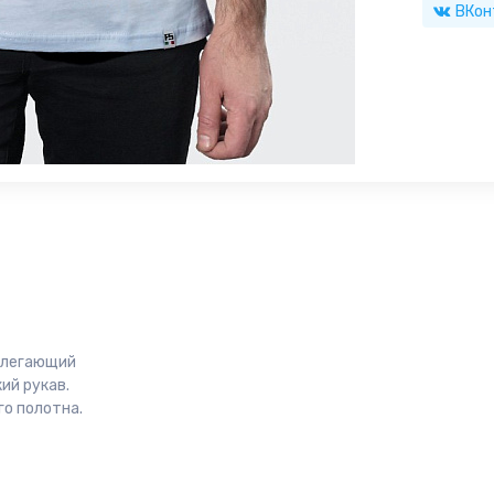
ВКон
рилегающий
ий рукав.
о полотна.