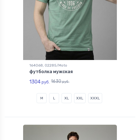
164068, 02285/Moto
футболка мужская
1304
1630
руб.
руб.
M
L
XL
XXL
XXXL