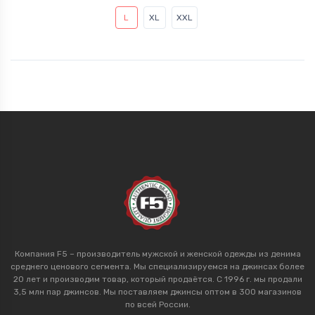
L
XL
XXL
Компания F5 – производитель мужской и женской одежды из денима
среднего ценового сегмента. Мы специализируемся на джинсах более
20 лет и производим товар, который продаётся. С 1996 г. мы продали
3,5 млн пар джинсов. Мы поставляем джинсы оптом в 300 магазинов
по всей России.