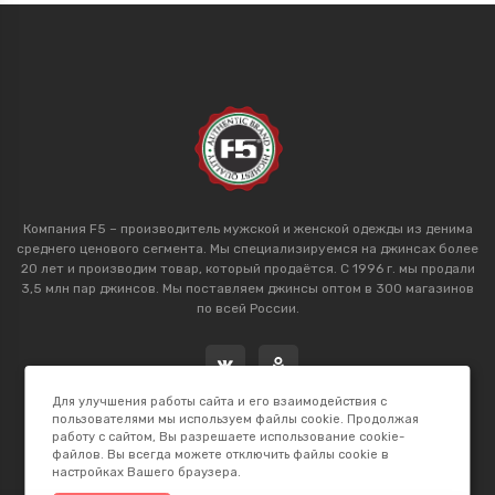
Компания F5 – производитель мужской и женской одежды из денима
среднего ценового сегмента. Мы специализируемся на джинсах более
20 лет и производим товар, который продаётся. С 1996 г. мы продали
3,5 млн пар джинсов. Мы поставляем джинсы оптом в 300 магазинов
по всей России.
Для улучшения работы сайта и его взаимодействия с
пользователями мы используем файлы cookie. Продолжая
работу с сайтом, Вы разрешаете использование cookie-
файлов. Вы всегда можете отключить файлы cookie в
настройках Вашего браузера.
2026 © F5 Studio. Сделано в
K.B.Net Studio