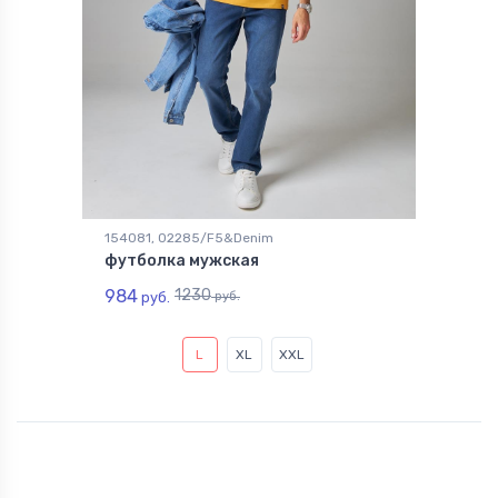
154081, 02285/F5&Denim
футболка мужская
984
1230
руб.
руб.
L
XL
XXL