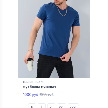
143020, 02373
футболка мужская
1000
1250
руб.
руб.
M
L
XL
XXL
XXXL