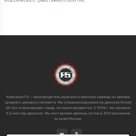
классического трикотажного полотна.
Компания F5 – производитель мужской и женской одежды из денима
среднего ценового сегмента. Мы специализируемся на джинсах более
20 лет и производим товар, который продаётся. С 1996 г. мы продали
3,5 млн пар джинсов. Мы поставляем джинсы оптом в 300 магазинов
по всей России.